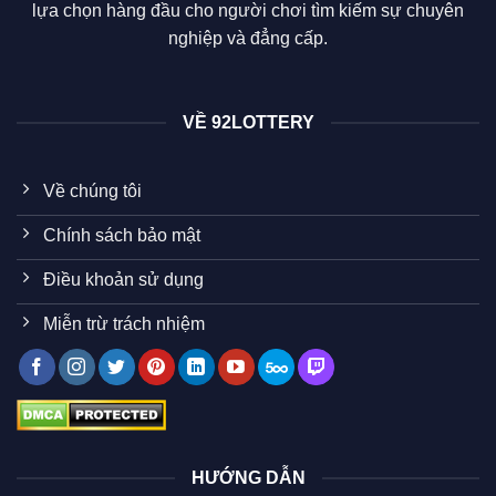
lựa chọn hàng đầu cho người chơi tìm kiếm sự chuyên
nghiệp và đẳng cấp.
VỀ 92LOTTERY
Về chúng tôi
Chính sách bảo mật
Điều khoản sử dụng
Giới thiệu khái quát về cổng game 92lottery
Miễn trừ trách nhiệm
Sứ mệnh thương hiệu 92lottery
92lottery
 hướng đến mục tiêu xây dựng một nền tảng giải 
trí trực tuyến hiện đại, chuyên nghiệp và thân thiện với 
HƯỚNG DẪN
người dùng. Thương hiệu không ngừng cải tiến hệ thống 