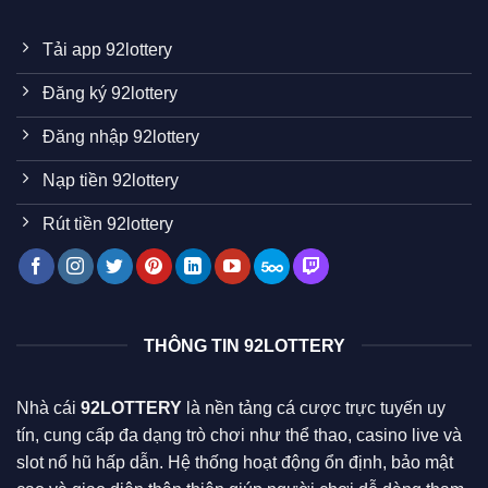
nhằm mang đến trải nghiệm tốt hơn, đồng thời đáp ứng 
Tải app 92lottery
nhu cầu ngày càng đa dạng của cộng đồng người chơi.
Đăng ký 92lottery
Bên cạnh việc phát triển sản phẩm, 
92lottery
 cũng chú 
Đăng nhập 92lottery
trọng đến tính minh bạch trong vận hành và chất lượng 
Nạp tiền 92lottery
dịch vụ hỗ trợ. Hệ thống thường xuyên cập nhật các trò 
chơi mới, mở rộng kho nội dung và tối ưu trải nghiệm để 
Rút tiền 92lottery
giữ vững sự cạnh tranh trên thị trường.
Cập nhật link truy cập 92lottery chính thức 
hiện nay
THÔNG TIN 92LOTTERY
Đây là cổng game giải trí trực tuyến được nhiều người 
Nhà cái
92LOTTERY
là nền tảng cá cược trực tuyến uy
chơi lựa chọn nhờ tính ổn định, giao diện dễ sử dụng và 
tín, cung cấp đa dạng trò chơi như thể thao, casino live và
hệ thống vận hành an toàn. Tuy nhiên, trong một số trường 
slot nổ hũ hấp dẫn. Hệ thống hoạt động ổn định, bảo mật