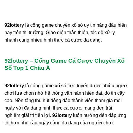
92lottery
là cổng game chuyên xổ số uy tín hàng đầu hiện
nay trên thị trường. Giao diện thân thiện, tốc độ xử lý
nhanh cùng nhiều hình thức cá cược đa dạng.
92lottery – Cổng Game Cá Cược Chuyên Xổ 
Số Top 1 Châu Á
92lottery
 là cổng game xổ số trực tuyến được nhiều người 
chơi lựa chọn nhờ hệ thống vận hành hiện đại, độ tin cậy 
cao. Nền tảng thu hút đông đảo thành viên tham gia mỗi 
ngày với đa dạng hình thức cá cược, mang đến trải 
nghiệm giải trí tiện lợi. 
92lottery
 luôn hướng đến đáp ứng 
tốt hơn nhu cầu ngày càng đa dạng của người chơi.